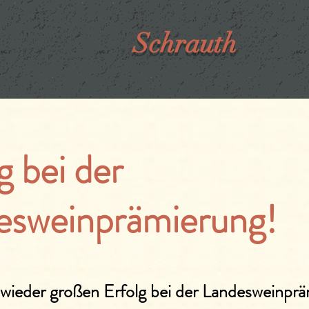
Schrauth
g bei der
esweinprämierung!
 wieder großen Erfolg bei der Landesweinpr