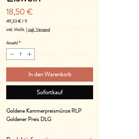
Preis
18,50 €
49,33 €
/
1l
49,33 €
inkl. MwSt.
|
zzgl. Versand
pro
1
Anzahl
*
Liter
In den Warenkorb
Sofortkauf
Goldene Kammerpreismünze RLP
Goldener Preis DLG