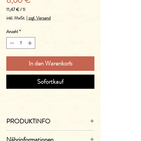
8,60 €
11,47 €
/
1l
11,47 €
inkl. MwSt.
|
zzgl. Versand
pro
1
Anzahl
*
Liter
In den Warenkorb
Sofortkauf
PRODUKTINFO
Deutscher Qualitätswein aus Rheinhessen.
Nährinformationen
Abgefüllt in einer 0,75l Flasche.