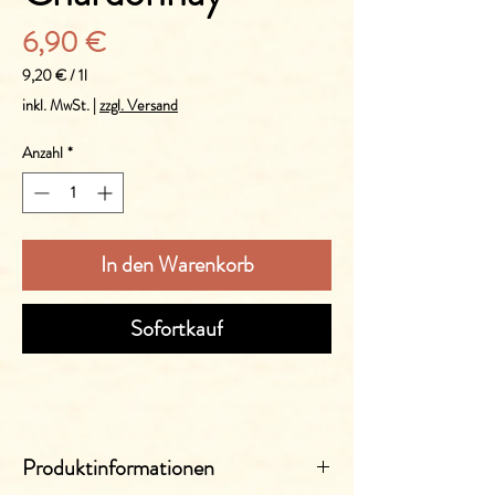
Preis
6,90 €
9,20 €
/
1l
9,20 €
inkl. MwSt.
|
zzgl. Versand
pro
1
Anzahl
*
Liter
In den Warenkorb
Sofortkauf
Produktinformationen