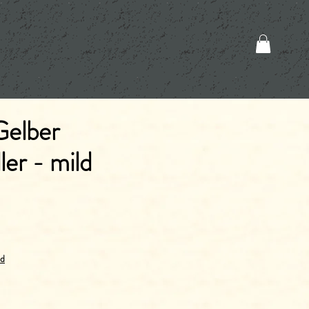
Gelber
er - mild
nd