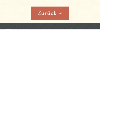
Zurück
BESUCHE
UNS
nach telefonischer Vereinbarung.
Weingut Schrauth
Tel.: 06701/961026
Kreuznacher Str. 30
55546 Pfaffen-Schwabenheim