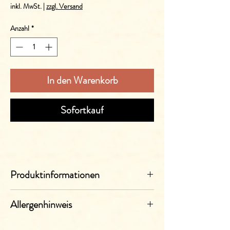
9,20 €
inkl. MwSt.
|
zzgl. Versand
pro
1
Anzahl
*
Liter
In den Warenkorb
Sofortkauf
Produktinformationen
Deutscher Perlwein mit zuges. Kohlensäure.
Allergenhinweis
Abgefüllt in einer 0.75l Flasche.
Ein fruchtiger Weißwein zu einem prickelndem
Enthält Sulfite
Secco veredelt.