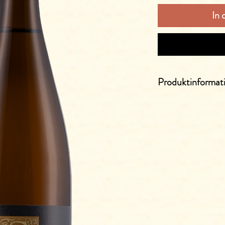
In
Produktinformat
ohne Zusatzstoffe
Ein Genuss ohne Alkohol.
Weingeneration“ geeign
Abgefüllt in einer 0.75l