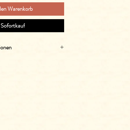
 den Warenkorb
Sofortkauf
ionen
 Nicht nur für die "zukünftige“
et.
 Flasche.