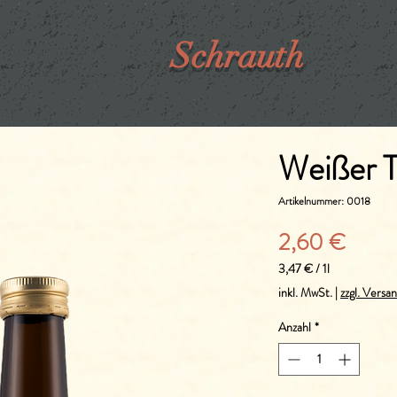
Schrauth
Weißer T
Artikelnummer: 0018
Preis
2,60 €
3,47 €
/
1l
3,47 €
inkl. MwSt.
|
zzgl. Versa
pro
1
Anzahl
*
Liter