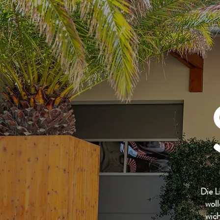
Die L
woll
wich