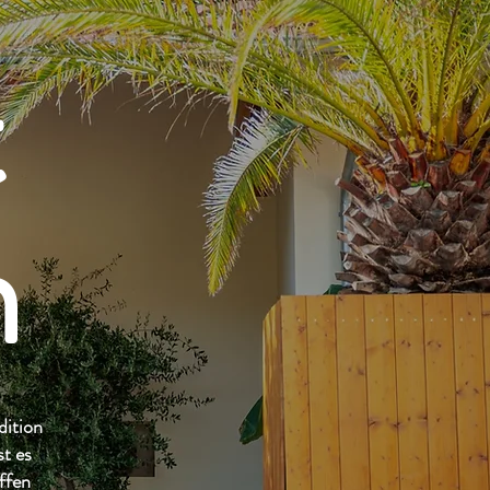
t
h
dition
st es
ffen